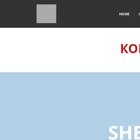
HOME
КО
SH