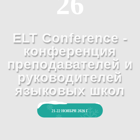
26
ELT Conference -
конференция
преподавателей и
руководителей
языковых школ
21-22 НОЯБРЯ 2026 Г