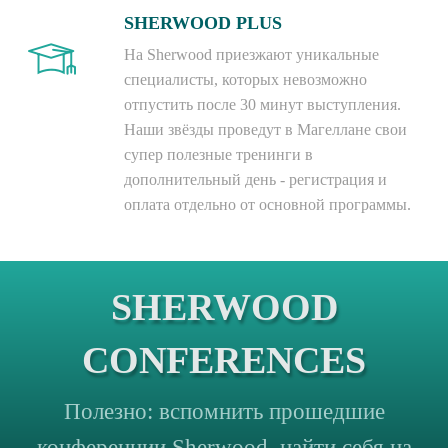
SHERWOOD PLUS
На Sherwood приезжают уникальные
специалисты, которых невозможно
отпустить после 30 минут выступления.
Наши звёзды проведут в Магеллане свои
супер полезные тренинги в
дополнительный день - регистрация и
оплата отдельно от основной программы.
SHERWOOD
CONFERENCES
Полезно: вспомнить прошедшие
конференции Sherwood, найти себя на